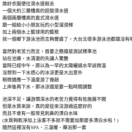
換好衣服便往滑水道殺去
一個大約三層樓高的迴旋滑水道
兩個兩層樓高的直式滑水道
跟一組給小小朋友玩的小型溜滑梯
加上兩個水上籃球用的籃框
就一個鄉下游泳池而言夠豐盛了，大台北很多游泳池都還沒有
當然對老苦力而言，首要之務還是測試標準池
站在池邊，水清澈的先讓人驚艷
當時已經中午，原以為一早的太陽曬過水早該微溫
沒想到一下水透心的冰涼更是大出意外
稍微適應一下溫度游了幾趟
上岸後再下水，那冰涼還是要一點時間調整
池深不足，讓游慣深水的老苦力覺得有些施展不開
但是水質來說，真的是從來沒游過這麼好的
而且不會有一般常見刺鼻的漂白水味
(水質夠乾淨加上泳客不多就不需要加那麼多漂白水啦！)
隨然這裡沒有SPA、三溫暖、藥浴那一套