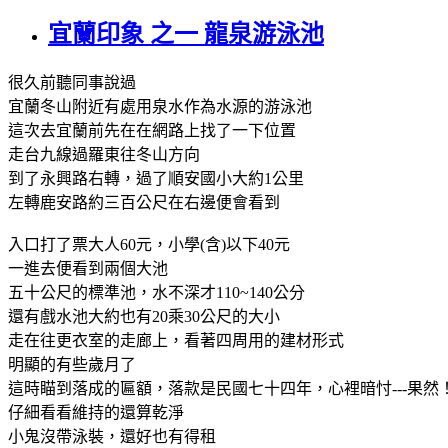
宜蘭印象 之一 龍泉游泳池
很久前聽同事說過
宜蘭冬山附近有處用泉水作為水源的游泳池
這次去宜蘭前先在在網路上找了一下位置
走台九線過羅東往冬山方向
到了永興路右轉，過了順安國小大約1公里
左轉鹿安路約三百公尺在右邊便會看到
入口打了票大人60元，小學(含)以下40元
一進去便看到兩個大池
五十公尺的標準池，水不深才110~140公分
還有戲水池大約也有20乘30公尺的大小
走在往更衣室的走廊上，看著四周用的建材形式
明顯的有些歲月了
這時瞄到落成的匾額，落款是民國七十四年，心裡暗忖---果然
仔細看看維持的還算乾淨
小鬼沒帶泳裝，還好也有得租