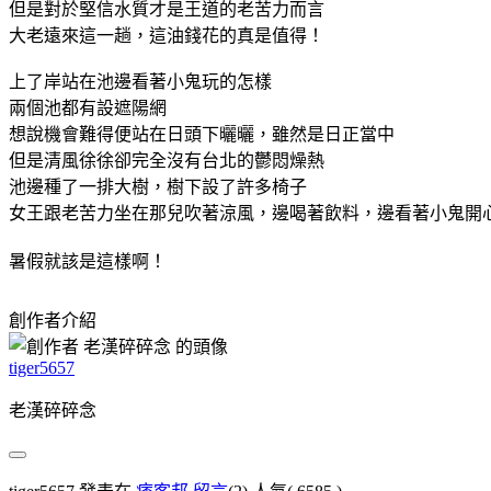
但是對於堅信水質才是王道的老苦力而言
大老遠來這一趟，這油錢花的真是值得！
上了岸站在池邊看著小鬼玩的怎樣
兩個池都有設遮陽網
想說機會難得便站在日頭下曬曬，雖然是日正當中
但是清風徐徐卻完全沒有台北的鬱悶燥熱
池邊種了一排大樹，樹下設了許多椅子
女王跟老苦力坐在那兒吹著涼風，邊喝著飲料，邊看著小鬼開
暑假就該是這樣啊！
創作者介紹
tiger5657
老漢碎碎念